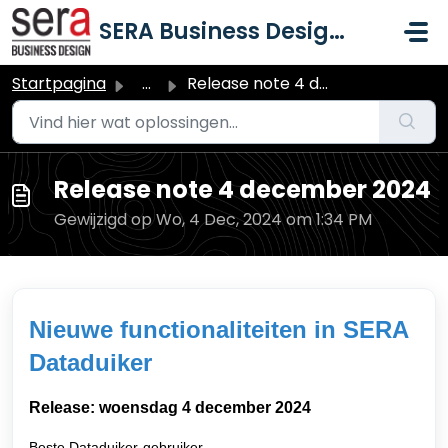
Doorgaan naar hoofdinhoud
SERA Business Design B.V.
Startpagina
...
Release note 4 december 2024
Release note 4 december 2024
Gewijzigd op Wo, 4 Dec, 2024 om 1:34 PM
Nieuwe functionaliteiten in SERA
Dataduiker
Release: woensdag 4 december 2024
Beste Dataduiker-gebruiker,