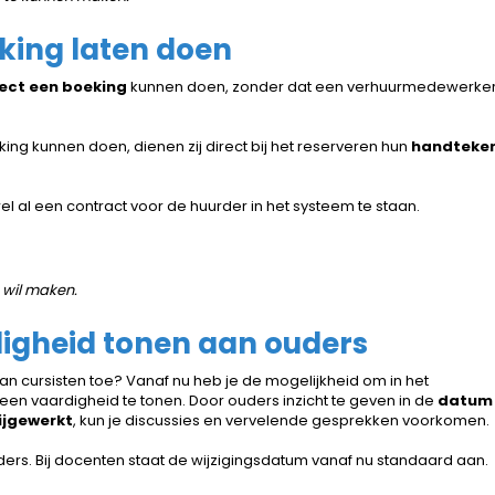
king laten doen
ect een boeking
kunnen doen, zonder dat een verhuurmedewerke
ng kunnen doen, dienen zij direct bij het reserveren hun
handteke
l al een contract voor de huurder in het systeem te staan.
n wil maken.
igheid tonen aan ouders
an cursisten toe? Vanaf nu heb je de mogelijkheid om in het
een vaardigheid te tonen. Door ouders inzicht te geven in de
datum
ijgewerkt
, kun je discussies en vervelende gesprekken voorkomen.
uders. Bij docenten staat de wijzigingsdatum vanaf nu standaard aan.