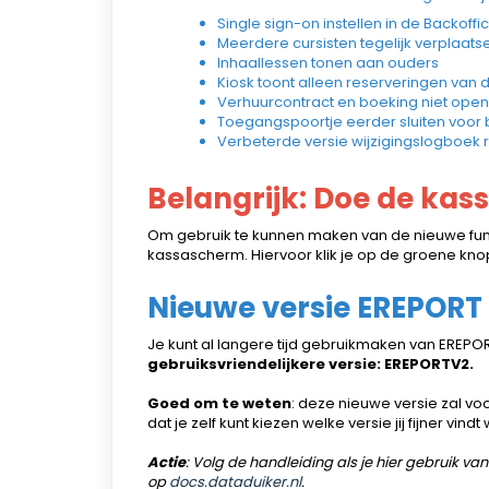
Single sign-on instellen in de Backoffi
Meerdere cursisten tegelijk verplaats
Inhaallessen tonen aan ouders
Kiosk toont alleen reserveringen va
Verhuurcontract en boeking niet open
Toegangspoortje eerder sluiten voor 
Verbeterde versie wijzigingslogboek
Belangrijk: Doe de ka
Om gebruik te kunnen maken van de nieuwe func
kassascherm. Hiervoor klik je op de groene kn
Nieuwe versie EREPORT
Je kunt al langere tijd gebruikmaken van EREPO
gebruiksvriendelijkere versie: EREPORTV2.
Goed om te weten
: deze nieuwe versie zal vo
dat je zelf kunt kiezen welke versie jij fijner vi
Actie
: Volg de handleiding als je hier gebruik 
op
docs.dataduiker.nl
.