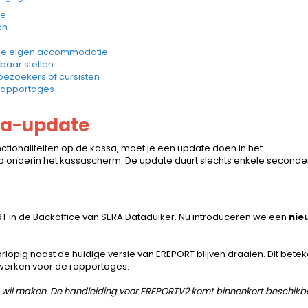
ce
en
n de eigen accommodatie
baar stellen
bezoekers of cursisten
 rapportages
ssa-update
tionaliteiten op de kassa, moet je een update doen in het
op onderin het kassascherm. De update duurt slechts enkele seconde
RT in de Backoffice van SERA Dataduiker. Nu introduceren we een
nie
orlopig naast de huidige versie van EREPORT blijven draaien. Dit betek
ndt werken voor de rapportages.
van wil maken. De handleiding voor EREPORTV2 komt binnenkort beschik