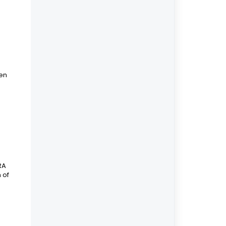
en
RA
 of