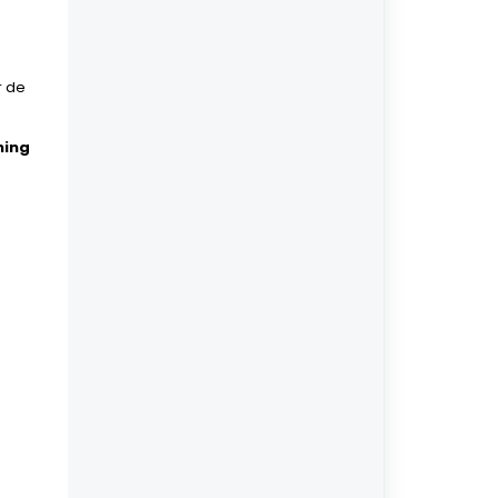
r de
ning