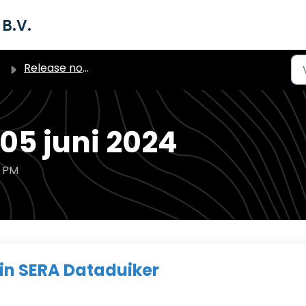
B.V.
Release notes
05 juni 2024
1 PM
 in SERA Dataduiker