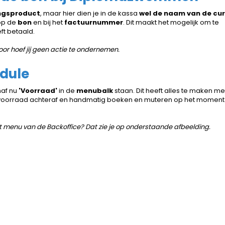
ngsproduct
, maar hier dien je in de kassa
wel de naam van de cur
 op de
bon
en bij het
factuurnummer
. Dit maakt het mogelijk om te
ft betaald.
or hoef jij geen actie te ondernemen.
dule
naf nu
'Voorraad'
in de
menubalk
staan. Dit heeft alles te maken me
voorraad achteraf en handmatig boeken en muteren op het moment
 menu van de Backoffice? Dat zie je op onderstaande afbeelding.