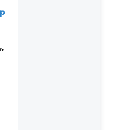
op
 En