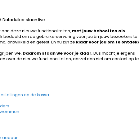
 Dataduiker staan live.
aan deze nieuwe functionaliteiten,
met jouw behoeften als
melijk bedoeld om de gebruikerservaring voor jou én jouw bezoekers te
, ontwikkeld en getest. En nu zijn ze
klaar voor jou om te ontdek
grijpen we.
Daarom staan we voor je klaar.
Dus mocht je ergens
 over de nieuwe functionaliteiten, aarzel dan niet om contact op te
bestellingen op de kassa
uders
mazwemmen
ijn gegaan