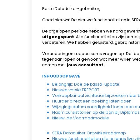
Beste Dataduiker-gebruiker,
Goed nieuws! De nieuwe functionaliteiten in SERA
De afgelopen periode hebben we hard gewerkt 
uitgangspunt
. Alle functionaliteiten zijn na
verbeteren. We hebben geluisterd, gebrainstormd
Veranderingen roepen soms vragen op. Dat be
tegenaan lopen of gewoon wat meer willen weten
nemen met
jouw consultant
.
INHOUDSOPGAVE
Belangrijk: Doe de kassa-update
Nieuwe versie EREPORT
Verkoopkanaal zichtbaar bij zoeken naar 
Huurder direct een boeking laten doen
Wijzigingsdatum vaardigheid tonen aan o
Naam cursist tonen op de bon bij Diplo
Nieuw: de Voorraadmodule
SERA Dataduiker Ontwikkelroadmap
Nieuwe functionaliteiten die onlangs live z