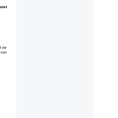
sist
t de
 van