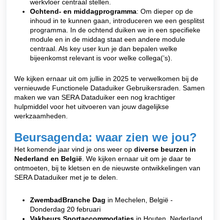
werkvloer centraal stellen.
Ochtend- en middagprogramma
: Om dieper op de
inhoud in te kunnen gaan, introduceren we een gesplitst
programma. In de ochtend duiken we in een specifieke
module en in de middag staat een andere module
centraal. Als key user kun je dan bepalen welke
bijeenkomst relevant is voor welke collega(’s).
We kijken ernaar uit om jullie in 2025 te verwelkomen bij de
vernieuwde Functionele Dataduiker Gebruikersraden. Samen
maken we van SERA Dataduiker een nog krachtiger
hulpmiddel voor het uitvoeren van jouw dagelijkse
werkzaamheden.
Beursagenda: waar zien we jou?
Het komende jaar vind je ons weer op
diverse beurzen in
Nederland en België
. We kijken ernaar uit om je daar te
ontmoeten, bij te kletsen en de nieuwste ontwikkelingen van
SERA Dataduiker met je te delen.
ZwembadBranche Dag
in Mechelen, België -
Donderdag 20 februari
Vakbeurs Sportaccommodaties
in Houten, Nederland