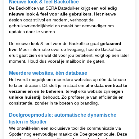
Nieuwe look & feel Backoffice
De Backoffice van SERA Dataduiker krijgt een
volledig
nieuwe look & feel voor alle gebruikers
. Het nieuwe
design oogt stijlvol en modern, verhoogt de
gebruiksvriendelijkheid en maakt het eenvoudiger om
updates door te voeren.
De nieuwe look & feel voor de Backoffice gaat
gefaseerd
live
. Meer informatie over de livegang, hoe de Backoffice
eruit gaat zien en wat dit voor jou betekent, volgt op een later
moment. Houd dus vooral je mailbox in de gaten.
Meerdere websites, één database
Het wordt mogelijk om meerdere websites op één database
te laten draaien. Dit stelt je in staat om
alle data centraal te
verzamelen en te beheren
, terwijl elke website zijn
eigen
unieke huisstijl
behoudt. Zo profiteer je van efficiëntie en
consistentie, zonder in te boeten op branding.
Doelgroepmodule: automatische dynamische
lijsten in Spotler
We ontwikkelen een exclusieve tool die communicatie via
Spotler nog eenvoudiger maakt: de Doelgroepmodule. Deze