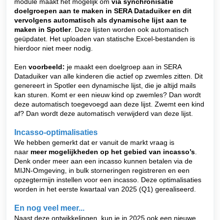
module maakt het mogelijk om
via synchronisatie
doelgroepen aan te maken in SERA Dataduiker
en dit
vervolgens automatisch als dynamische lijst aan te
maken in Spotler
. Deze lijsten worden ook automatisch
geüpdatet. Het uploaden van statische Excel-bestanden is
hierdoor niet meer nodig.
Een
voorbeeld:
je maakt een doelgroep aan in SERA
Dataduiker van alle kinderen die actief op zwemles zitten. Dit
genereert in Spotler een dynamische lijst, die je altijd mails
kan sturen. Komt er een nieuw kind op zwemles? Dan wordt
deze automatisch toegevoegd aan deze lijst. Zwemt een kind
af? Dan wordt deze automatisch verwijderd van deze lijst.
Incasso-optimalisaties
We hebben gemerkt dat er vanuit de markt vraag is
naar
meer mogelijkheden op het gebied van incasso’s
.
Denk onder meer aan een incasso kunnen betalen via de
MIJN-Omgeving, in bulk storneringen registreren en een
opzegtermijn instellen voor een incasso. Deze optimalisaties
worden in het eerste kwartaal van 2025 (Q1) gerealiseerd.
En nog veel meer...
Naast deze ontwikkelingen, kun je in 2025 ook een nieuwe