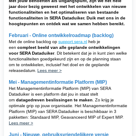
Met jouw behoeften als uitgangspunt, zijn we het hele
jaar door bezig geweest met het ontwikkelen van nieuwe
functionaliteiten en het optimaliseren van bestaande
functionaliteiten in SERA Dataduiker.
Duik met ons in de
hoogtepunten en ontdek wat we samen hebben bereikt.
Februari - Online ontwikkelroadmap (backlog)
Met de online backlog op
support.sera.nl
heb je
een
compleet beeld van alle geplande ontwikkelingen
voor SERA Dataduiker
. Dit betekent dat je in kunt zien welke
functionaliteiten goedgekeurd zijn en op de planning staan
om te ontwikkelen, inclusief het doel en de geplande
releasedatum.
Lees meer >
Mei - Managementinformatie Platform (MIP)
Het Managementinformatie Platform (MIP) van SERA
Dataduiker is een platform dat jou in staat stelt
om
datagedreven beslissingen te maken
. Zo krijg je
optimale grip op jouw organisatie. Het Managementinformatie
Platform (MIP) van SERA Dataduiker is beschikbaar in 3
pakketten: Standaard MIP, Geavanceerd MIP of Expert MIP.
Lees meer >
Juni - Nieuwe, gebruiksvriendelijkere versie