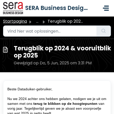
Doorgaan naar hoofdinhoud
SERA Business Design B.V.
Startpagina
...
Terugblik op 2024 & vooruitblik op 2025
Terugblik op 2024 & vooruitblik
op 2025
Gewijzigd op Do, 5 Jun, 2025 om 3:31 PM
Beste Dataduiker-gebruiker,
Nu we 2024 achter ons hebben gelaten, nodigen we je uit om
samen met ons
terug te blikken op de hoogtepunten
van
vorig jaar. Tegelijkertijd geven we je alvast een voorproefje
van wat 2025 in petto heeft.