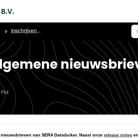
B.V.
Inschrijven nieuwsbrieven
algemene nieuwsbrie
6 PM
nieuwsbrieven van SERA Dataduiker. Naast onze
release notes
e