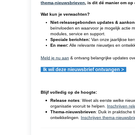
thema-nieuwsbrieven
, is dit dé manier om op
Wat kun je verwachten?
Niet-releasegebonden updates & aankon
beïnvloeden en waarvoor je mogelijk acti
modules, service en support.
Speciale berichten:
Van onze jaarlijkse ker
En meer:
Alle relevante nieuwtjes en ontwi
Meld je nu aan
& ontvang belangrijke updates ove
I
k wil deze nieuwsbrief ontvangen >
Blijf volledig op de hoogte:
Release notes
: Weet als eerste welke nieu
organisatie vooruit te helpen.
Inschrijven re
Thema-nieuwsbrieven
: Duik in praktische
ontwikkelingen.
Inschrijven thema-nieuwsbr