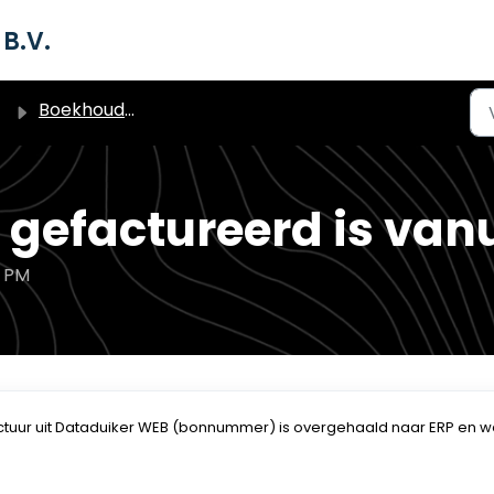
B.V.
Boekhoudmodule met ERP - Boekhouding & Administratie
 gefactureerd is van
3 PM
actuur uit Dataduiker WEB (bonnummer) is overgehaald naar ERP en w