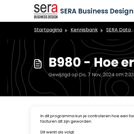
Doorgaan naar hoofdinhoud
SERA Business Design 
Startpagina
Kennisbank
SERA Dataduiker Financiële administratie
B980 - Hoe er
Gewijzigd op Do, 7 Nov, 2024 om 2:3
In dit programma kun je controleren hoe een f
facturen dit zijn geworden.
Dit werkt als volgt: