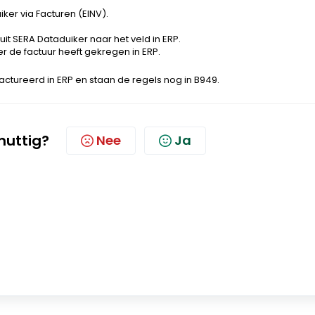
ker via Facturen (EINV).
it SERA Dataduiker naar het veld in ERP.
er de factuur heeft gekregen in ERP.
efactureerd in ERP en staan de regels nog in B949.
 nuttig?
Nee
Ja