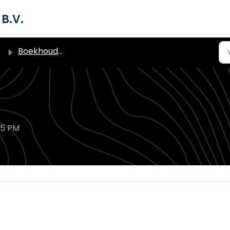
B.V.
Boekhoudmodule met ERP - Boekhouding & Administratie
55 PM