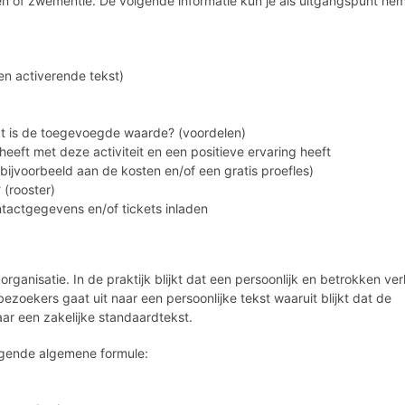
of zwementie. De volgende informatie kun je als uitgangspunt ne
een activerende tekst)
wat is de toegevoegde waarde? (voordelen)
eft met deze activiteit en een positieve ervaring heeft
 bijvoorbeeld aan de kosten en/of een gratis proefles)
 (rooster)
ontactgegevens en/of tickets inladen
rganisatie. In de praktijk blijkt dat een persoonlijk en betrokken ver
ezoekers gaat uit naar een persoonlijke tekst waaruit blijkt dat de
naar een zakelijke standaardtekst.
olgende algemene formule: