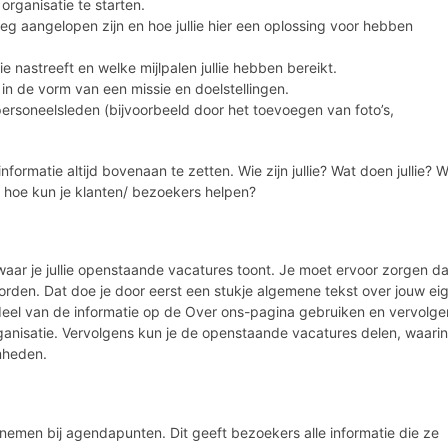
 organisatie te starten.
weg aangelopen zijn en hoe jullie hier een oplossing voor hebben
ie nastreeft en welke mijlpalen jullie hebben bereikt.
en in de vorm van een missie en doelstellingen.
ersoneelsleden (bijvoorbeeld door het toevoegen van foto’s,
nformatie altijd bovenaan te zetten. Wie zijn jullie? Wat doen jullie? 
: hoe kun je klanten/ bezoekers helpen?
aar je jullie openstaande vacatures toont. Je moet ervoor zorgen da
worden. Dat doe je door eerst een stukje algemene tekst over jouw ei
n deel van de informatie op de Over ons-pagina gebruiken en vervolge
rganisatie. Vervolgens kun je de openstaande vacatures delen, waarin
mheden.
nemen bij agendapunten. Dit geeft bezoekers alle informatie die ze