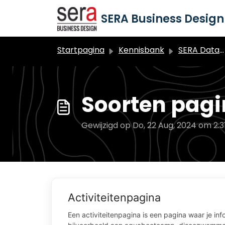
Doorgaan naar hoofdinhoud
SERA Business Design 
Startpagina
Kennisbank
SERA Dataduiker Contentbeheer & MIJN-Omgeving
Soorten pagi
Gewijzigd op Do, 22 Aug, 2024 om 2:3
Activiteitenpagina
Een activiteitenpagina is een pagina waar je in