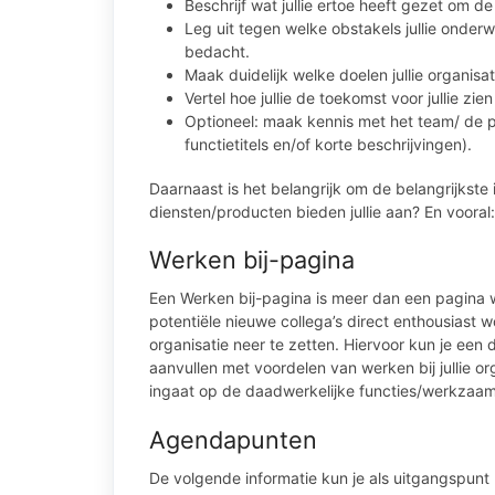
Beschrijf wat jullie ertoe heeft gezet om de
Leg uit tegen welke obstakels jullie onder
bedacht.
Maak duidelijk welke doelen jullie organisat
Vertel hoe jullie de toekomst voor jullie zi
Optioneel: maak kennis met het team/ de p
functietitels en/of korte beschrijvingen).
Daarnaast is het belangrijk om de belangrijkste i
diensten/producten bieden jullie aan? En vooral
Werken bij-pagina
Een Werken bij-pagina is meer dan een pagina w
potentiële nieuwe collega’s direct enthousiast 
organisatie neer te zetten. Hiervoor kun je ee
aanvullen met voordelen van werken bij jullie o
ingaat op de daadwerkelijke functies/werkzaa
Agendapunten
De volgende informatie kun je als uitgangspunt 