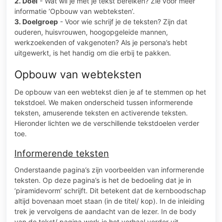
2. Doel
- Wat wil je met je tekst bereiken? Zie voor meer
informatie ‘Opbouw van webteksten’.
3. Doelgroep
- Voor wie schrijf je de teksten? Zijn dat
ouderen, huisvrouwen, hoogopgeleide mannen,
werkzoekenden of vakgenoten? Als je persona’s hebt
uitgewerkt, is het handig om die erbij te pakken.
Opbouw van webteksten
De opbouw van een webtekst dien je af te stemmen op het
tekstdoel. We maken onderscheid tussen informerende
teksten, amuserende teksten en activerende teksten.
Hieronder lichten we de verschillende tekstdoelen verder
toe.
Informerende teksten
Onderstaande pagina’s zijn voorbeelden van informerende
teksten. Op deze pagina’s is het de bedoeling dat je in
‘piramidevorm’ schrijft. Dit betekent dat de kernboodschap
altijd bovenaan moet staan (in de titel/ kop). In de inleiding
trek je vervolgens de aandacht van de lezer. In de body
van de tekst/ pagina werk je het verhaal verder uit.