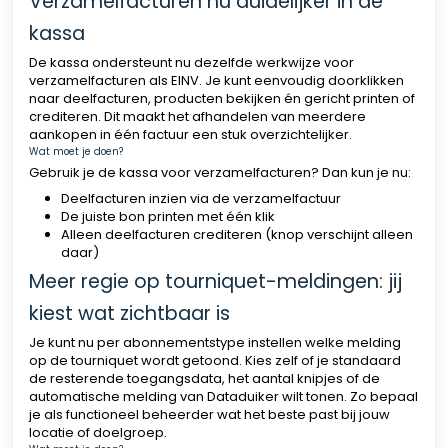
Verzamelfacturen nu duidelijker in de
kassa
De kassa ondersteunt nu dezelfde werkwijze voor
verzamelfacturen als EINV. Je kunt eenvoudig doorklikken
naar deelfacturen, producten bekijken én gericht printen of
crediteren. Dit maakt het afhandelen van meerdere
aankopen in één factuur een stuk overzichtelijker.
Wat moet je doen?
Gebruik je de kassa voor verzamelfacturen? Dan kun je nu:
Deelfacturen inzien via de verzamelfactuur
De juiste bon printen met één klik
Alleen deelfacturen crediteren (knop verschijnt alleen
daar)
Meer regie op tourniquet-meldingen: jij
kiest wat zichtbaar is
Je kunt nu per abonnementstype instellen welke melding
op de tourniquet wordt getoond. Kies zelf of je standaard
de resterende toegangsdata, het aantal knipjes of de
automatische melding van Dataduiker wilt tonen. Zo bepaal
je als functioneel beheerder wat het beste past bij jouw
locatie of doelgroep.