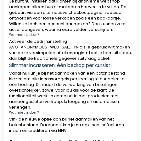
Je kunt nu instellen dat klanten bij anonieme webshop-
aankopen alleen hun e-mailadres hoeven in te vullen. Dat
gebeurt via een alternatieve checkoutpagina, speciaal
ontworpen voor losse verkopen zoals een badkaartje.
Willen ze toch een account aanmaken? Dan kunnen ze dit
actief aangeven, waarna extra velden verschijnen.
Wat moet je doen?
Activeer de bedrijfsinstelling
AVG_ANONYMOUS_WEB_SALE_YN als je gebruik wilt maken
van deze versimpelde afrekenpagina. Laat je hem uit staan,
dan blijft de traditionele gegevensuitvraag actief.
Slimmer incasseren: één bedrag per cursist
Vanaf nu kun je bij het aanmaken van een batchbestand
kiezen om alle incassoregels per leerling te bundelen tot
één bedrag. Dit maakt de verwerking van betalingen
overzichtelijker, zowel voor jou als voor de klant. De
functionaliteit werkt in combinatie met producten met
aaneengesloten verkoop, 1x toegang en automatisch
verlengen.
Wat moet je doen?
Vink de nieuwe optie aan bij het aanmaken van het
batchbestand. Daarnaast kun je nu ook incassofacturen
inzien én crediteren via EINV.