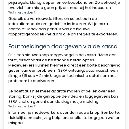
prijsregels, klantgroepen en verkoopkanalen. Zo behoud je
overzicht en mis je geen prijzen meer bij het indexeren.
Wat moet je doen?
Gebruik de vernieuwde filters en selecties in de
indexatiemodule om gericht te indexeren. Wil je extra
controle? Maak dan gebruik van de nieuwe
rapportagemogelijkheid om alle prijsregels te exporteren.
Foutmeldingen doorgeven via de kassa
Er is een nieuwe knop toegevoegd in de kassa: “Meld een
fout”, direct naast de bestaande betaalopties.
Medewerkers kunnen hiermee direct een korte beschrijving
geven van een probleem. SERA ontvangt automatisch een
filmpje (15 sec – 2 min), logs en technische details om het
probleem te analyseren.
Je hoeft dus niet meer apart te mailen of bellen over een
storing. Dankzij de gekoppelde video en loggegevens kan
SERA snel en gericht aan de slag met je melding.
Wat moet je doen?
Informeer je medewerkers over de nieuwe knop. Een korte,
duidelijke omschrijving helpt ons sneller te begrijpen wat er
misgaat.