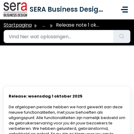
Doorgaan naar hoofdinhoud
SERA Business Design B.V.
Startpagina
...
Release note 1 oktober 2025
Release note 1 oktober 2025
Gewijzigd op Wo, 1 Okt, 2025 om 12:34 PM
Release: woensdag 1 oktober 2025
De afgelopen periode hebben we hard gewerkt aan deze
nieuwe functionaliteiten, met jouw behoeften als
uitgangspunt. Alle functionaliteiten zijn namelijk bedoeld om
de gebruikerservaring voor jou én jouw bezoekers te
verbeteren. We hebben geluisterd, gebrainstormd,
ontwikkeld en getest. En nu zijn ze klaar voor jou om te