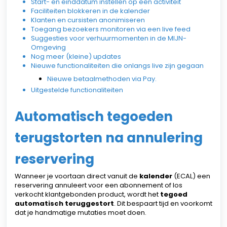
Start- en einddatum instellen op een activiteit
Faciliteiten blokkeren in de kalender
Klanten en cursisten anonimiseren
Toegang bezoekers monitoren via een live feed
Suggesties voor verhuurmomenten in de MIJN-
Omgeving
Nog meer (kleine) updates
Nieuwe functionaliteiten die onlangs live zijn gegaan
Nieuwe betaalmethoden via Pay.
Uitgestelde functionaliteiten
Automatisch tegoeden
terugstorten na annulering
reservering
Wanneer je voortaan direct vanuit de
kalender
(ECAL) een
reservering annuleert voor een abonnement of los
verkocht klantgebonden product, wordt het
tegoed
automatisch teruggestort
. Dit bespaart tijd en voorkomt
dat je handmatige mutaties moet doen.