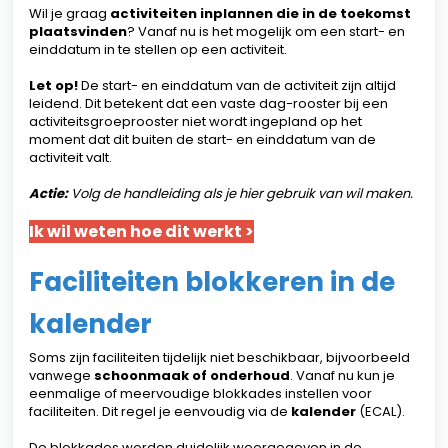
Wil je graag
activiteiten inplannen die in de toekomst
plaatsvinden
? Vanaf nu is het mogelijk om een start- en
einddatum in te stellen op een activiteit.
Let op!
De start- en einddatum van de activiteit zijn altijd
leidend. Dit betekent dat een vaste dag-rooster bij een
activiteitsgroeprooster niet wordt ingepland op het
moment dat dit buiten de start- en einddatum van de
activiteit valt.
Actie:
Volg de handleiding als je hier gebruik van wil maken.
Ik wil weten hoe dit werkt >
Faciliteiten blokkeren in de
kalender
Soms zijn faciliteiten tijdelijk niet beschikbaar, bijvoorbeeld
vanwege
schoonmaak of onderhoud
. Vanaf nu kun je
eenmalige of meervoudige blokkades instellen voor
faciliteiten. Dit regel je eenvoudig via de
kalender
(ECAL).
De blokkades worden duidelijk weergegeven in de