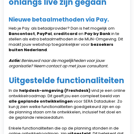
onlangs live zijn gegaan
Nieuwe betaalmethoden via Pay.
Heb je Pay. als betaalprovider? Dan is het mogelijk om
Bancontact
,
PayPal
,
creditcard
en
Pay by Bank
in te
stellen als extra betaalmethoden in de MIJN-Omgeving. Dit
maakt jouw webshop toegankelijker voor
bezoekers
buiten Nederland
.
Actie:
Benieuwd naar de mogelijkheden voor jouw
organisatie? Neem contact op met jouw consultant.
Uitgestelde functionaliteiten
In de
helpdesk-omgeving (Freshdesk)
vind je een online
ontwikkelroadmap. Dit geeft jou een compleet beeld van
alle geplande ontwikkelingen
voor SERA Dataduiker. Zo
kun jij zien welke functionaliteiten goedgekeurd zijn en op
de planning staan om te ontwikkelen, inclusief het doel en
de geplande releasedatum.
Enkele functionaliteiten die op de planning stonden in de
online ontwikkelroadmap, zijn
uitgesteld.
Dit betekent dat