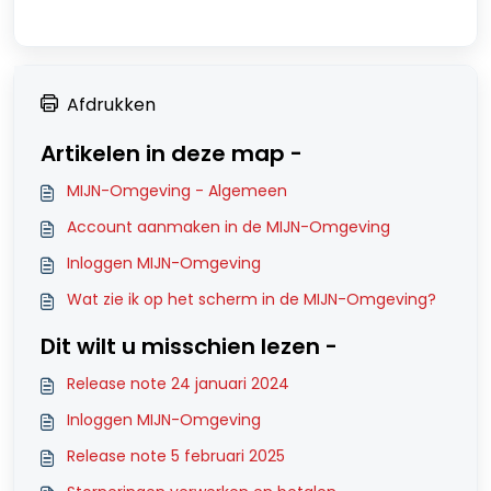
Afdrukken
Artikelen in deze map -
MIJN-Omgeving - Algemeen
Account aanmaken in de MIJN-Omgeving
Inloggen MIJN-Omgeving
Wat zie ik op het scherm in de MIJN-Omgeving?
Dit wilt u misschien lezen -
Release note 24 januari 2024
Inloggen MIJN-Omgeving
Release note 5 februari 2025