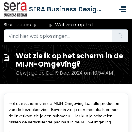
Doorgaan naar hoofdinhoud
SERA Business Design B.V.
Startpagina
...
Wat zie ik op het scherm in de MIJN-Omgeving?
Wat zie ik op het scherm in de
MIJN-Omgeving?
Gewijzigd op Do, 19 Dec, 2024 om 10:54 AM
Het startscherm van de MIJN-Omgeving laat alle producten
van de bezoeker zien. Bovenin zie je een menubalk en aan
de linkerkant zie je een submenu. Hier kun je schakelen
tussen de verschillende pagina's in de MIJN-Omgeving.