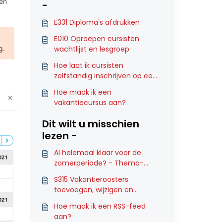
en
-
E331 Diploma's afdrukken
E010 Oproepen cursisten
g.
wachtlijst en lesgroep
Hoe laat ik cursisten
zelfstandig inschrijven op een
groep via de MIJN-Omgeving?
Hoe maak ik een
vakantiecursus aan?
Dit wilt u misschien
lezen -
Al helemaal klaar voor de
zomerperiode? - Thema-
nieuwsbrief mei 2025
S315 Vakantieroosters
toevoegen, wijzigen en
verwijderen
Hoe maak ik een RSS-feed
aan?