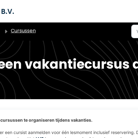
B.V.
Cursussen
een vakantiecursus 
 cursussen te organiseren tijdens vakanties.
r een cursist aanmelden voor één lesmoment inclusief reservering. 