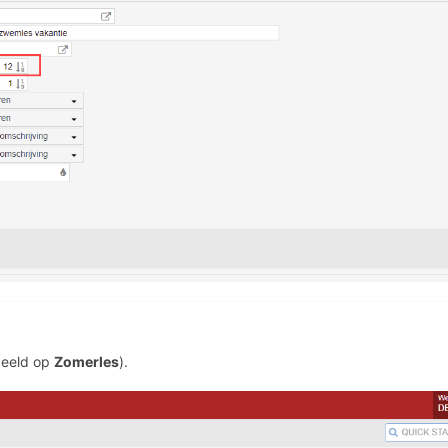
rbeeld op
Zomerles
).