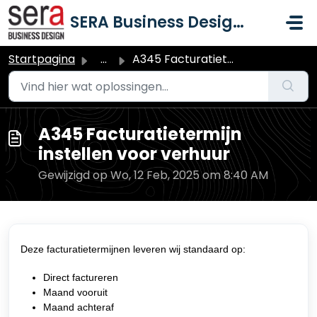
Doorgaan naar hoofdinhoud
SERA Business Design B.V.
Startpagina
...
A345 Facturatietermijn instellen voor verhuur
A345 Facturatietermijn
instellen voor verhuur
Gewijzigd op Wo, 12 Feb, 2025 om 8:40 AM
Deze facturatietermijnen leveren wij standaard op:
Direct factureren
Maand vooruit
Maand achteraf