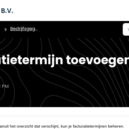
B.V.
Bedrijfsgegevens
tietermijn toevoegen
2 PM
Vanuit het overzicht dat verschijnt, kun je facturatietermijnen beheren.