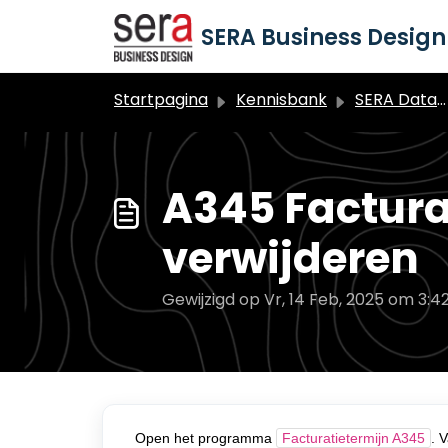
Doorgaan naar hoofdinhoud
SERA Business Design 
Startpagina
Kennisbank
SERA Dataduiker Backoffice
A345 Factura
verwijderen
Gewijzigd op Vr, 14 Feb, 2025 om 3:4
Open het programma
Facturatietermijn A345
. 