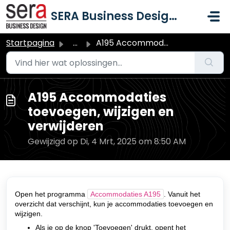
Doorgaan naar hoofdinhoud
SERA Business Design B.V.
Startpagina
...
A195 Accommodaties toevoegen, wijzigen en verwijderen
A195 Accommodaties
toevoegen, wijzigen en
verwijderen
Gewijzigd op Di, 4 Mrt, 2025 om 8:50 AM
Open het programma
Accommodaties A195
. Vanuit het
overzicht dat verschijnt, kun je accommodaties toevoegen en
wijzigen.
Als je op de knop 'Toevoegen' drukt, opent het