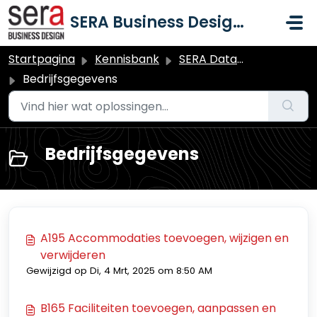
Doorgaan naar hoofdinhoud
SERA Business Design B.V.
Startpagina
Kennisbank
SERA Dataduiker Backoffice
Bedrijfsgegevens
Bedrijfsgegevens
A195 Accommodaties toevoegen, wijzigen en
verwijderen
Gewijzigd op Di, 4 Mrt, 2025 om 8:50 AM
B165 Faciliteiten toevoegen, aanpassen en