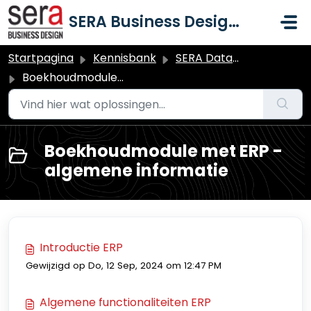
Doorgaan naar hoofdinhoud
SERA Business Design B.V.
Startpagina
Kennisbank
SERA Dataduiker Financiële administratie
Boekhoudmodule met ERP - algemene informatie
Boekhoudmodule met ERP -
algemene informatie
Introductie ERP
Gewijzigd op Do, 12 Sep, 2024 om 12:47 PM
Algemene functionaliteiten ERP