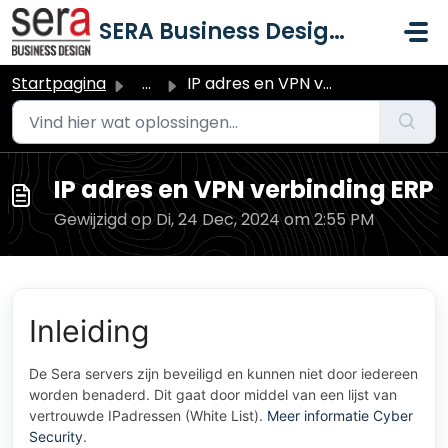
Doorgaan naar hoofdinhoud
SERA Business Design B.V.
Startpagina
...
IP adres en VPN verbinding ERP
IP adres en VPN verbinding ERP
Gewijzigd op Di, 24 Dec, 2024 om 2:55 PM
Inleiding
De Sera servers zijn beveiligd en kunnen niet door iedereen
worden benaderd. Dit gaat door middel van een lijst van
vertrouwde IPadressen (White List).
Meer informatie Cyber
Security
.