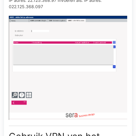
IP adres: 22.125.368.97 Invoeren als: IP adres:
022.125.368.097