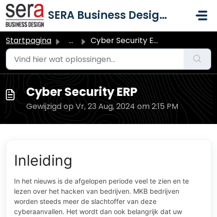
Doorgaan naar hoofdinhoud
SERA Business Design B.V.
Startpagina
...
Cyber Security ERP
Cyber Security ERP
Gewijzigd op Vr, 23 Aug, 2024 om 2:15 PM
Inleiding
In het nieuws is de afgelopen periode veel te zien en te
lezen over het hacken van bedrijven. MKB bedrijven
worden steeds meer de slachtoffer van deze
cyberaanvallen. Het wordt dan ook belangrijk dat uw