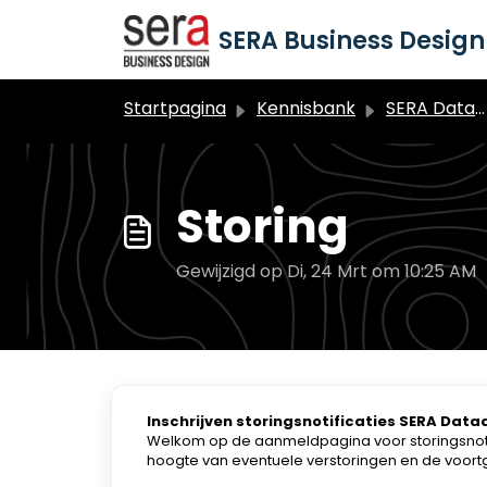
Doorgaan naar hoofdinhoud
SERA Business Design 
Startpagina
Kennisbank
SERA Dataduiker Algemeen
Storing
Gewijzigd op Di, 24 Mrt om 10:25 AM
Inschrijven storingsnotificaties SERA Data
Welkom op de aanmeldpagina voor storingsnotifi
hoogte van eventuele verstoringen en de voortga