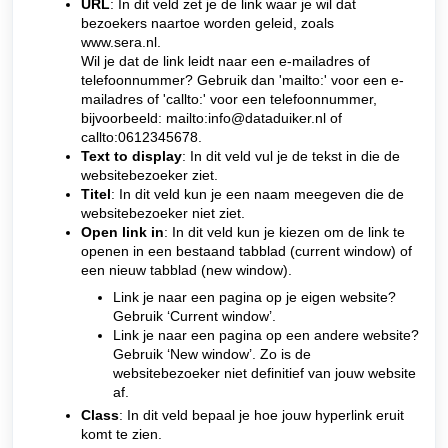
URL
: In dit veld zet je de link waar je wil dat
bezoekers naartoe worden geleid, zoals
www.sera.nl.
Wil je dat de link leidt naar een e-mailadres of
telefoonnummer? Gebruik dan 'mailto:' voor een e-
mailadres of 'callto:' voor een telefoonnummer,
bijvoorbeeld: mailto:info@dataduiker.nl of
callto:0612345678.
Text to display
: In dit veld vul je de tekst in die de
websitebezoeker ziet.
Titel
: In dit veld kun je een naam meegeven die de
websitebezoeker niet ziet.
Open link in
: In dit veld kun je kiezen om de link te
openen in een bestaand tabblad (current window) of
een nieuw tabblad (new window).
Link je naar een pagina op je eigen website?
Gebruik ‘Current window’.
Link je naar een pagina op een andere website?
Gebruik ‘New window’. Zo is de
websitebezoeker niet definitief van jouw website
af.
Class
: In dit veld bepaal je hoe jouw hyperlink eruit
komt te zien.