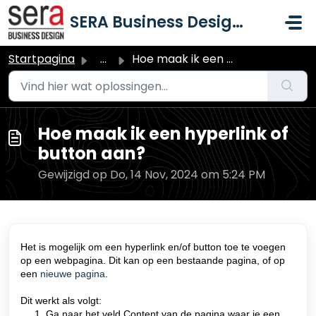
Doorgaan naar hoofdinhoud
SERA Business Design B.V.
Startpagina
...
Hoe maak ik een hyperlink of button aan?
Hoe maak ik een hyperlink of
button aan?
Gewijzigd op Do, 14 Nov, 2024 om 5:24 PM
Het is mogelijk om een hyperlink en/of button toe te voegen
op een webpagina. Dit kan op een bestaande pagina, of op
een
nieuwe pagina
.
Dit werkt als volgt:
1. Ga naar het veld Content van de pagina waar je een