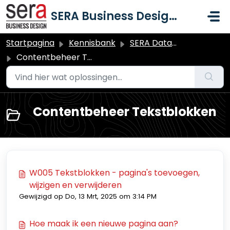
Doorgaan naar hoofdinhoud
SERA Business Design B.V.
Startpagina
Kennisbank
SERA Dataduiker Contentbeheer & MIJN-Omgeving
Contentbeheer Tekstblokken
Contentbeheer Tekstblokken
W005 Tekstblokken - pagina's toevoegen,
wijzigen en verwijderen
Gewijzigd op Do, 13 Mrt, 2025 om 3:14 PM
Hoe maak ik een nieuwe pagina aan?