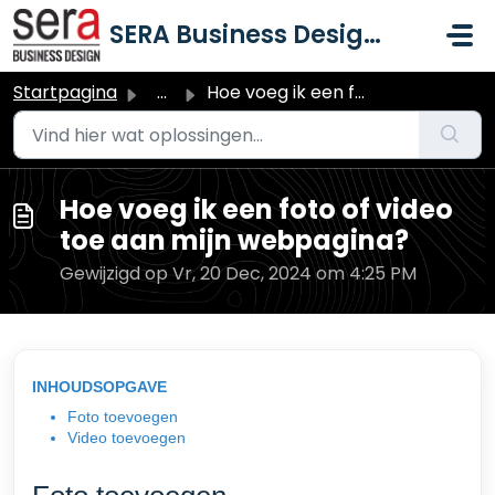
Doorgaan naar hoofdinhoud
SERA Business Design B.V.
Startpagina
...
Hoe voeg ik een foto of video toe aan mijn webpagina?
Hoe voeg ik een foto of video
toe aan mijn webpagina?
Gewijzigd op Vr, 20 Dec, 2024 om 4:25 PM
INHOUDSOPGAVE
Foto toevoegen
Video toevoegen