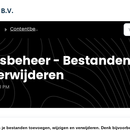
B.V.
Contentbeheer Bestandsbeheer en Bestandslabels
sbeheer - Bestanden
verwijderen
10 PM
 je bestanden toevoegen, wijzigen en verwijderen. Denk bijvoorb