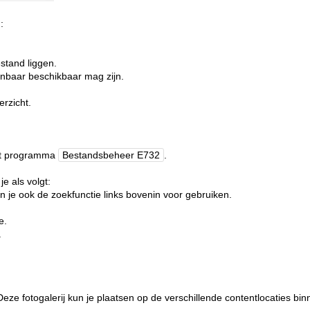
:
estand liggen.
enbaar beschikbaar mag zijn.
erzicht.
het programma
Bestandsbeheer E732
.
je als volgt:
kun je ook de zoekfunctie links bovenin voor gebruiken.
je.
.
Deze fotogalerij kun je plaatsen op de verschillende contentlocaties bi