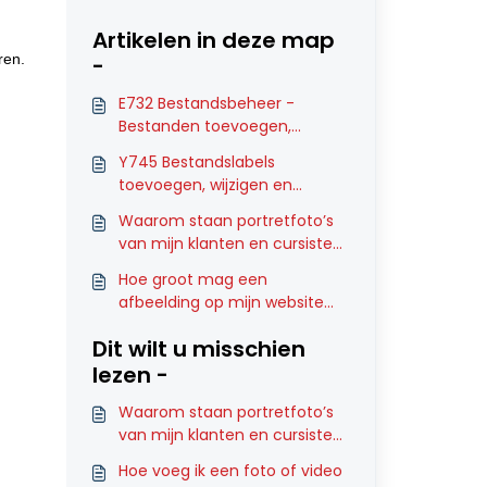
Artikelen in deze map
eren.
-
E732 Bestandsbeheer -
Bestanden toevoegen,
wijzigen en verwijderen
Y745 Bestandslabels
toevoegen, wijzigen en
verwijderen
Waarom staan portretfoto’s
van mijn klanten en cursisten
in Bestandsbeheer?
Hoe groot mag een
afbeelding op mijn website
maximaal zijn?
Dit wilt u misschien
lezen -
Waarom staan portretfoto’s
van mijn klanten en cursisten
in Bestandsbeheer?
Hoe voeg ik een foto of video