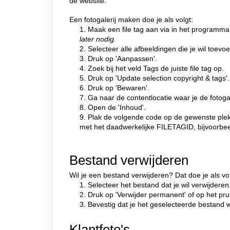
de website.
Een fotogalerij maken doe je als volgt:
1. Maak een file tag aan via in het programm
later nodig.
2. Selecteer alle afbeeldingen die je wil toevo
3. Druk op 'Aanpassen'.
4. Zoek bij het veld Tags de juiste file tag op.
5. Druk op 'Update selection copyright & tags'.
6. Druk op 'Bewaren'.
7. Ga naar de contentlocatie waar je de fotoga
8. Open de 'Inhoud'.
9. Plak de volgende code op de gewenste plek 
met het daadwerkelijke FILETAGID, bijvoorbe
Bestand verwijderen
Wil je een bestand verwijderen? Dat doe je als vo
1. Selecteer het bestand dat je wil verwijderen
2. Druk op 'Verwijder permanent' of op het pru
3. Bevestig dat je het geselecteerde bestand w
Klantfoto's