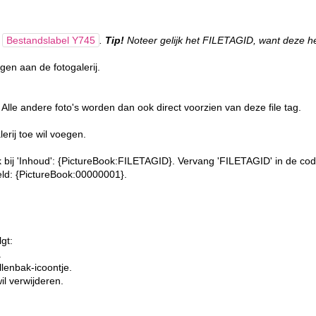
a
Bestandslabel Y745
.
Tip!
Noteer gelijk het FILETAGID, want deze h
egen aan de fotogalerij.
 Alle andere foto's worden dan ook direct voorzien van deze file tag.
lerij toe wil voegen.
bij 'Inhoud':
{PictureBook:FILETAGID}. Vervang 'FILETAGID' in de co
eld:
{PictureBook:00000001}.
lgt:
.
llenbak-icoontje.
il verwijderen.