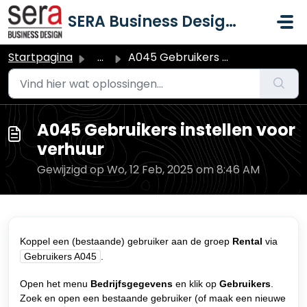
Doorgaan naar hoofdinhoud
SERA Business Design B.V.
Startpagina
...
A045 Gebruikers instellen voor verhuur
A045 Gebruikers instellen voor
verhuur
Gewijzigd op Wo, 12 Feb, 2025 om 8:46 AM
Koppel een (bestaande) gebruiker aan de groep
Rental
via
Gebruikers A045
.
Open het menu
Bedrijfsgegevens
en klik op
Gebruikers
.
Zoek en open een bestaande gebruiker (of maak een nieuwe