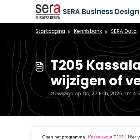
Doorgaan naar hoofdinhoud
SERA Business Design 
Startpagina
Kennisbank
SERA Dataduiker Backoffice
T205 Kassala
wijzigen of v
Gewijzigd op Do, 27 Feb, 2025 om 4:
Open het programma
Kassalayout T205
. Hier 