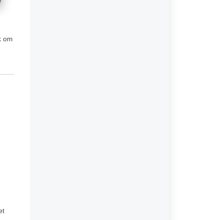
jk om
et