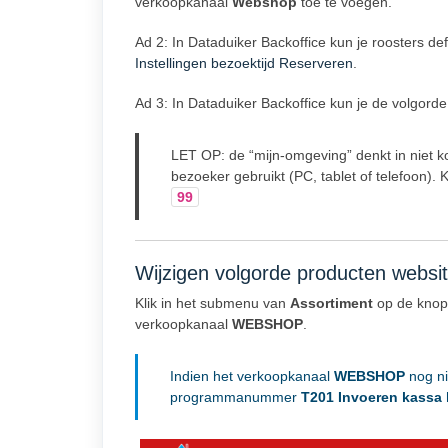
verkoopkanaal
Webshop
toe te voegen.
Ad 2: In Dataduiker Backoffice kun je roosters d
Instellingen bezoektijd Reserveren
.
Ad 3: In Dataduiker Backoffice kun je de volgord
LET OP: de “mijn-omgeving” denkt in niet k
bezoeker gebruikt (PC, tablet of telefoon). 
99
Wijzigen volgorde producten websi
Klik in het submenu van
Assortiment
op de kno
verkoopkanaal
WEBSHOP
.
Indien het verkoopkanaal
WEBSHOP
nog ni
programmanummer
T201 Invoeren kassa 