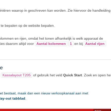
efiniëren waarop in geschreven kan worden. Zie hiervoor de handleiding
e te bepalen op de website bepalen.
olommen en rijen, omdat het tonen afhankelijk is welk apparaat de
Kies daarom altijd voor
Aantal kolommen
1
en bij
Aantal rijen
te
p
Kassalayout T205
of gebruik het veld
Quick Start
. Zoek en open he
et bestaat, maak dan een nieuw verkoopkanaal aan met
lay-out tabblad
.