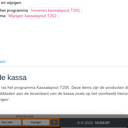
n en wijzigen.
nt het programma
Invoeren kassalayout T201
.
amma
Wijzigen kassalayout T202
.
item
de kassa
 via het programma Kassalayout T205. Deze items zijn de producten d
e tabbladen aan de bovenkant van de kassa zoals op het voorbeeld hiero
igen'.