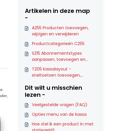
Artikelen in deze map
-
A255 Producten toevoegen,
wijzigen en verwijderen
Productcategorieën C255
S215 Abonnementstypes
aanpassen, toevoegen en
verwijderen
T205 Kassalayout -
sneltoetsen toevoegen,
wijzigen of verwijderen
Dit wilt u misschien
ie
lezen -
nder,
Veelgestelde vragen (FAQ)
Opties menu van de kassa
Hoe stel ik een product in met
statiegeld?