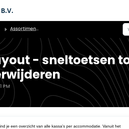
B.V.
Assortiment (producten)
yout - sneltoetsen t
erwijderen
51 PM
vind je een overzicht van alle kassa's per accommodatie. Vanuit het