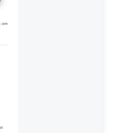
jk om
et