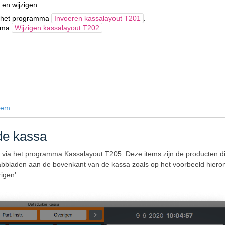
n en wijzigen.
nt het programma
Invoeren kassalayout T201
.
amma
Wijzigen kassalayout T202
.
item
de kassa
 via het programma Kassalayout T205. Deze items zijn de producten d
e tabbladen aan de bovenkant van de kassa zoals op het voorbeeld hiero
igen'.