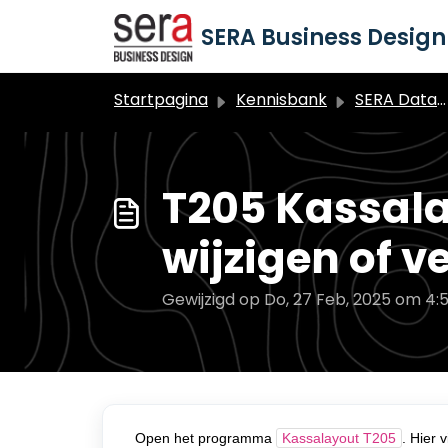
Doorgaan naar hoofdinhoud
SERA Business Design 
Startpagina
Kennisbank
SERA Dataduiker Backoffice
T205 Kassala
wijzigen of v
Gewijzigd op Do, 27 Feb, 2025 om 4:
Open het programma
Kassalayout T205
. Hier 