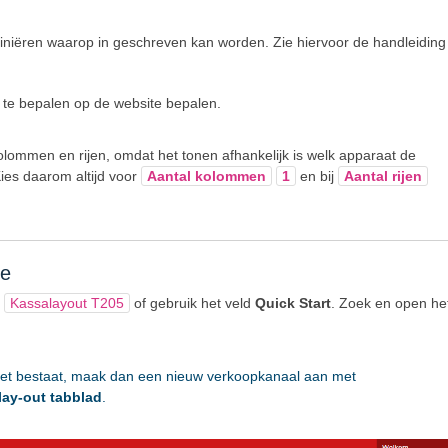
efiniëren waarop in geschreven kan worden. Zie hiervoor de handleiding
e te bepalen op de website bepalen.
olommen en rijen, omdat het tonen afhankelijk is welk apparaat de
Kies daarom altijd voor
Aantal kolommen
1
en bij
Aantal rijen
te
p
Kassalayout T205
of gebruik het veld
Quick Start
. Zoek en open he
et bestaat, maak dan een nieuw verkoopkanaal aan met
lay-out tabblad
.