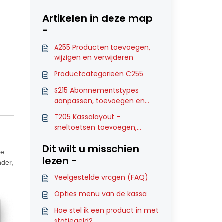
Artikelen in deze map
-
A255 Producten toevoegen,
wijzigen en verwijderen
Productcategorieën C255
S215 Abonnementstypes
aanpassen, toevoegen en
verwijderen
T205 Kassalayout -
sneltoetsen toevoegen,
wijzigen of verwijderen
Dit wilt u misschien
ie
lezen -
nder,
Veelgestelde vragen (FAQ)
Opties menu van de kassa
Hoe stel ik een product in met
statiegeld?