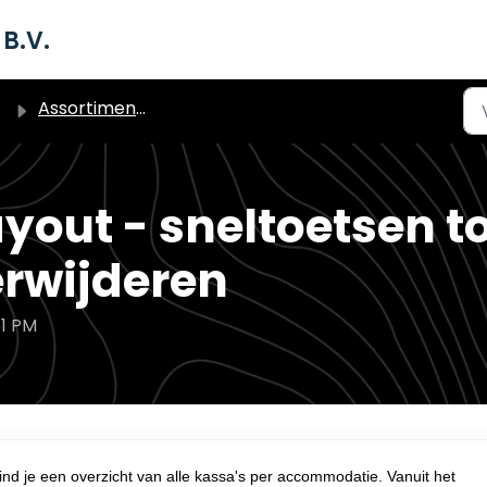
B.V.
Assortiment (producten)
yout - sneltoetsen t
erwijderen
51 PM
vind je een overzicht van alle kassa's per accommodatie. Vanuit het