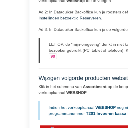
verkoopkanaal
Webshop
toe te voegen.
Ad 2: In Dataduiker Backoffice kun je roosters d
Instellingen bezoektijd Reserveren
.
Ad 3: In Dataduiker Backoffice kun je de volgord
LET OP: de “mijn-omgeving” denkt in niet k
bezoeker gebruikt (PC, tablet of telefoon). 
99
Wijzigen volgorde producten websi
Klik in het submenu van
Assortiment
op de kno
verkoopkanaal
WEBSHOP
.
Indien het verkoopkanaal
WEBSHOP
nog ni
programmanummer
T201 Invoeren kassa 