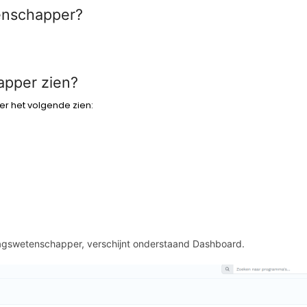
enschapper?
pper zien?
r het volgende zien:
dragswetenschapper, verschijnt onderstaand Dashboard.