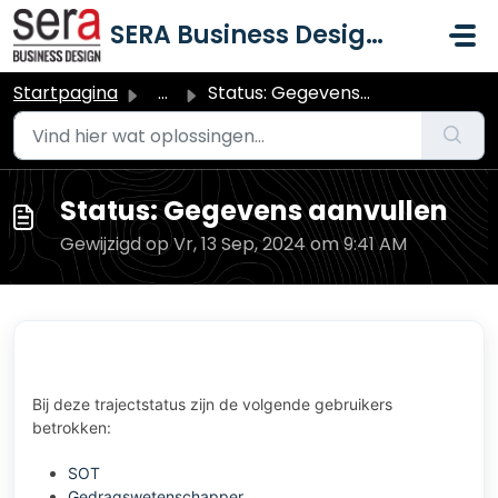
Doorgaan naar hoofdinhoud
SERA Business Design B.V.
Startpagina
...
Status: Gegevens aanvullen
Status: Gegevens aanvullen
Gewijzigd op Vr, 13 Sep, 2024 om 9:41 AM
Bij deze trajectstatus zijn de volgende gebruikers
betrokken:
SOT
Gedragswetenschapper