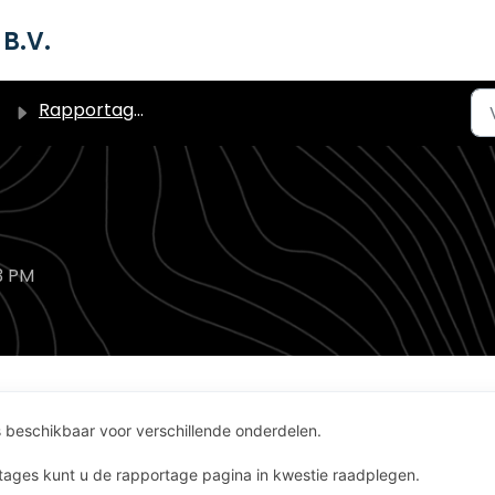
B.V.
Rapportages
3 PM
es beschikbaar voor verschillende onderdelen.
rtages kunt u de rapportage pagina in kwestie raadplegen.