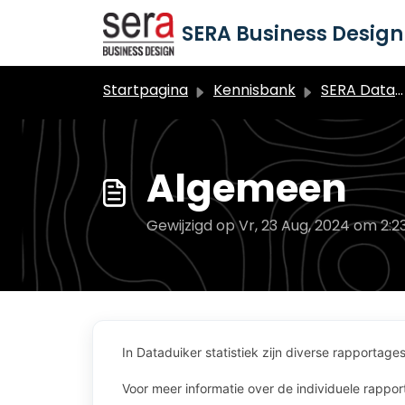
Doorgaan naar hoofdinhoud
SERA Business Design 
Startpagina
Kennisbank
SERA Dataduiker Statistieken
Algemeen
Gewijzigd op Vr, 23 Aug, 2024 om 2:2
In Dataduiker statistiek zijn diverse rapportag
Voor meer informatie over de individuele rappo