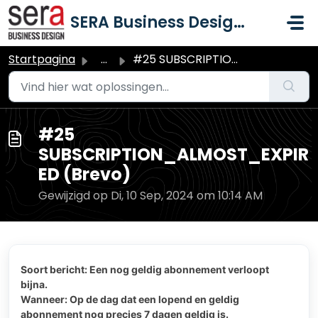
Doorgaan naar hoofdinhoud
SERA Business Design B.V.
Startpagina
...
#25 SUBSCRIPTION_ALMOST_EXPIRED (Brevo)
#25
SUBSCRIPTION_ALMOST_EXPIR
ED (Brevo)
Gewijzigd op Di, 10 Sep, 2024 om 10:14 AM
Soort bericht: Een nog geldig abonnement verloopt
bijna.
Wanneer: Op de dag dat een lopend en geldig
abonnement nog precies 7 dagen geldig is.