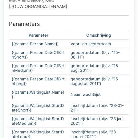
[JOUW ORGANISATIENAAM]
Parameters
Parameter
Omschrijving
{{params.Person.Name}}
Voor- en achternaam
{{params.Person.DateOfBirt
geboortedatum (bijv. “15-
hShort}}
08-11”)
{{params.Person.DateOfBirt
geboortedatum (bijv. “15
hMedium}}
aug. 2011”)
{{params.Person.DateOfBirt
geboortedatum (bijv. “15
hLong}}
augustus 2011”)
{{params.WaitingList.Name}
Naam wachtlijst
}
{{params.WaitingList.StartD
Inschrijfdatum (bijv. “23-01-
ateShort}}
21”)
{{params.WaitingList.StartD
Inschrijfdatum (bijv. “23 jan.
ateMedium}}
2021”)
{{params.WaitingList.StartD
Inschrijfdatum (bijv. “23
ateLong}}
januari 2021”)