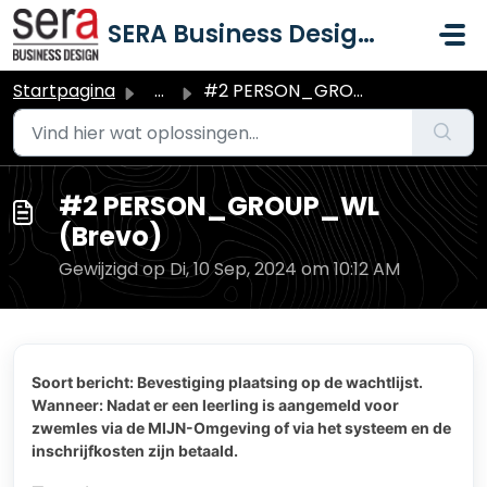
Doorgaan naar hoofdinhoud
SERA Business Design B.V.
Startpagina
...
#2 PERSON_GROUP_WL (Brevo)
#2 PERSON_GROUP_WL
(Brevo)
Gewijzigd op Di, 10 Sep, 2024 om 10:12 AM
Soort bericht: Bevestiging plaatsing op de wachtlijst.
Wanneer: Nadat er een leerling is aangemeld voor
zwemles via de MIJN-Omgeving of via het systeem en de
inschrijfkosten zijn betaald.