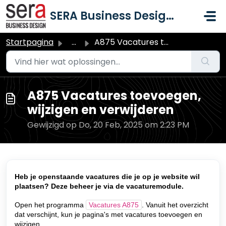
Doorgaan naar hoofdinhoud
SERA Business Design B.V.
Startpagina
...
A875 Vacatures toevoegen, wijzigen en verwijderen
A875 Vacatures toevoegen,
wijzigen en verwijderen
Gewijzigd op Do, 20 Feb, 2025 om 2:23 PM
Heb je openstaande vacatures die je op je website wil
plaatsen? Deze beheer je via de vacaturemodule.
Open het programma
Vacatures A875
. Vanuit het overzicht
dat verschijnt, kun je pagina's met vacatures toevoegen en
wijzigen.