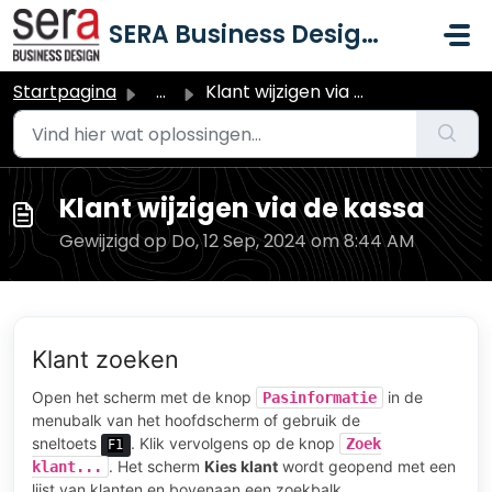
Doorgaan naar hoofdinhoud
SERA Business Design B.V.
Startpagina
...
Klant wijzigen via de kassa
Klant wijzigen via de kassa
Gewijzigd op Do, 12 Sep, 2024 om 8:44 AM
Klant zoeken
Open het scherm met de knop
in de
Pasinformatie
menubalk van het hoofdscherm of gebruik de
sneltoets
. Klik vervolgens op de knop
Zoek
F1
. Het scherm
Kies klant
wordt geopend met een
klant...
lijst van klanten en bovenaan een zoekbalk.