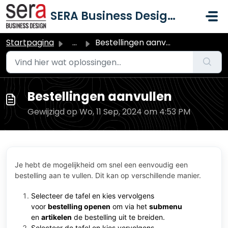
Doorgaan naar hoofdinhoud
SERA Business Design B.V.
Startpagina
...
Bestellingen aanvullen
Bestellingen aanvullen
Gewijzigd op Wo, 11 Sep, 2024 om 4:53 PM
Je hebt de mogelijkheid om snel een eenvoudig een
bestelling aan te vullen. Dit kan op verschillende manier.
Selecteer de tafel en kies vervolgens
voor
bestelling openen
om via het
submenu
en
artikelen
de bestelling uit te breiden.
Selecteer de tafel en kies vervolgens