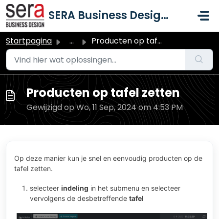
Doorgaan naar hoofdinhoud
SERA Business Design B.V.
Startpagina
...
Producten op tafel zetten
Producten op tafel zetten
Gewijzigd op Wo, 11 Sep, 2024 om 4:53 PM
Op deze manier kun je snel en eenvoudig producten op de
tafel zetten.
selecteer
indeling
in het submenu en selecteer
vervolgens de desbetreffende
tafel