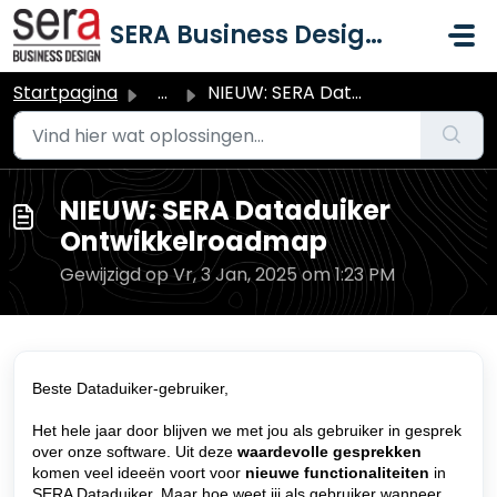
Doorgaan naar hoofdinhoud
SERA Business Design B.V.
Startpagina
...
NIEUW: SERA Dataduiker Ontwikkelroadmap
NIEUW: SERA Dataduiker
Ontwikkelroadmap
Gewijzigd op Vr, 3 Jan, 2025 om 1:23 PM
Beste Dataduiker-gebruiker,
Het hele jaar door blijven we met jou als gebruiker in gesprek
over onze software. Uit deze
waardevolle gesprekken
komen veel ideeën voort voor
nieuwe functionaliteiten
in
SERA Dataduiker. Maar hoe weet jij als gebruiker wanneer