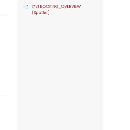
N (Brevo)
#31 BOOKING_OVERVIEW
(Spotler)