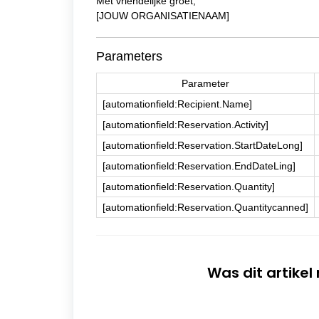
Met vriendelijke groet,
[JOUW ORGANISATIENAAM]
Parameters
Parameter
[automationfield:Recipient.Name]
[automationfield:Reservation.Activity]
[automationfield:Reservation.StartDateLong]
[automationfield:Reservation.EndDateLing]
[automationfield:Reservation.Quantity]
[automationfield:Reservation.Quantitycanned]
Was dit artikel