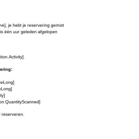
e], je hebt je reservering gemist
rd is één uur geleden afgelopen
on.Activity].
ering:
ateLong]
eLong]
ty]
ion.QuantityScanned]
 reserveren.