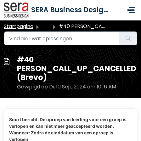
Doorgaan naar hoofdinhoud
SERA Business Design B.V.
Startpagina
...
#40 PERSON_CALL_UP_CANCELLED (Brevo)
#40
PERSON_CALL_UP_CANCELLED
(Brevo)
Gewijzigd op Di, 10 Sep, 2024 om 10:16 AM
Soort bericht: De oproep van leerling voor een groep is
verlopen en kan niet meer geaccepteerd worden.
Wanneer: Zodra de einddatum van een oproep is
verlopen.