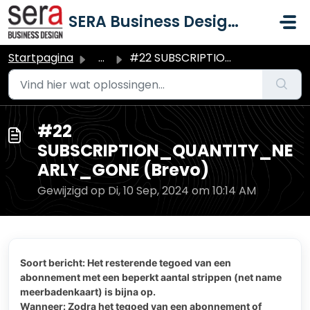
Doorgaan naar hoofdinhoud
SERA Business Design B.V.
Startpagina
...
#22 SUBSCRIPTION_QUANTITY_NEARLY_GONE (Brevo)
#22
SUBSCRIPTION_QUANTITY_NE
ARLY_GONE (Brevo)
Gewijzigd op Di, 10 Sep, 2024 om 10:14 AM
Soort bericht: Het resterende tegoed van een
abonnement met een beperkt aantal strippen (net name
meerbadenkaart) is bijna op.
Wanneer: Zodra het tegoed van een abonnement of