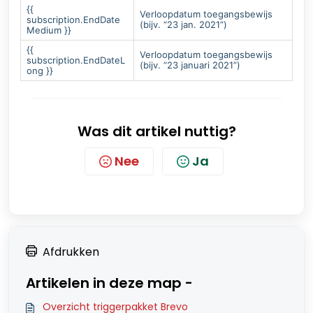
{{
Verloopdatum toegangsbewijs
subscription.EndDate
(bijv. “23 jan. 2021”)
Medium }}
{{
Verloopdatum toegangsbewijs
subscription.EndDateL
(bijv. “23 januari 2021”)
ong }}
Was dit artikel nuttig?
Nee
Ja
Afdrukken
Artikelen in deze map -
Overzicht triggerpakket Brevo