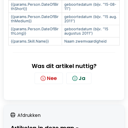
{{params.Person.DateOfBir
geboortedatum (bijv. “15-08-
thShort}}
11”)
{{params.Person.DateOfBir
geboortedatum (bijv. “15 aug.
thMedium}}
2011”)
{{params.Person.DateOfBir
geboortedatum (bijv. “15
thLong}}
augustus 2011”)
{{params.Skill.Name}}
Naam zwemvaardigheid
Was dit artikel nuttig?
Nee
Ja
Afdrukken
Artikelen in deze map -