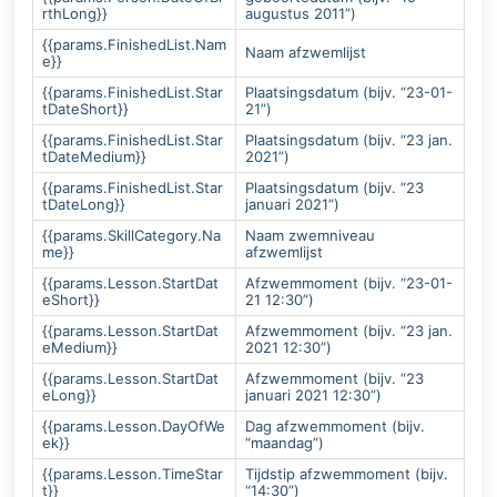
rthLong}}
augustus 2011”)
{{params.FinishedList.Nam
Naam afzwemlijst
e}}
{{params.FinishedList.Star
Plaatsingsdatum (bijv. “23-01-
tDateShort}}
21”)
{{params.FinishedList.Star
Plaatsingsdatum (bijv. “23 jan.
tDateMedium}}
2021”)
{{params.FinishedList.Star
Plaatsingsdatum (bijv. “23
tDateLong}}
januari 2021”)
{{params.SkillCategory.Na
Naam zwemniveau
me}}
afzwemlijst
{{params.Lesson.StartDat
Afzwemmoment (bijv. “23-01-
eShort}}
21 12:30”)
{{params.Lesson.StartDat
Afzwemmoment (bijv. “23 jan.
eMedium}}
2021 12:30”)
{{params.Lesson.StartDat
Afzwemmoment (bijv. “23
eLong}}
januari 2021 12:30”)
{{params.Lesson.DayOfWe
Dag afzwemmoment (bijv.
ek}}
“maandag”)
{{params.Lesson.TimeStar
Tijdstip afzwemmoment (bijv.
t}}
“14:30”)