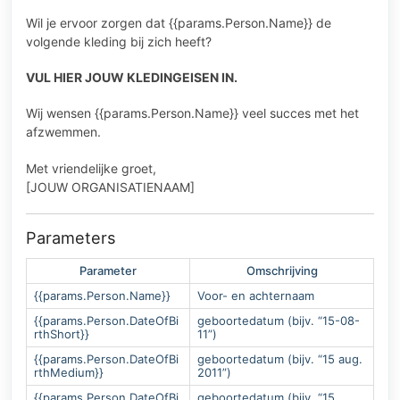
Wil je ervoor zorgen dat {{params.Person.Name}} de
volgende kleding bij zich heeft?
VUL HIER JOUW KLEDINGEISEN IN.
Wij wensen {{params.Person.Name}} veel succes met het
afzwemmen.
Met vriendelijke groet,
[JOUW ORGANISATIENAAM]
Parameters
Parameter
Omschrijving
{{params.Person.Name}}
Voor- en achternaam
{{params.Person.DateOfBi
geboortedatum (bijv. “15-08-
rthShort}}
11”)
{{params.Person.DateOfBi
geboortedatum (bijv. “15 aug.
rthMedium}}
2011”)
{{params.Person.DateOfBi
geboortedatum (bijv. “15