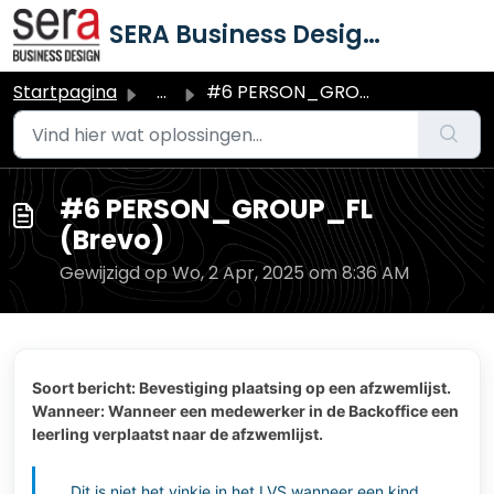
Doorgaan naar hoofdinhoud
SERA Business Design B.V.
Startpagina
...
#6 PERSON_GROUP_FL (Brevo)
#6 PERSON_GROUP_FL
(Brevo)
Gewijzigd op Wo, 2 Apr, 2025 om 8:36 AM
Soort bericht: Bevestiging plaatsing op een afzwemlijst.
Wanneer: Wanneer een medewerker in de Backoffice een
leerling verplaatst naar de afzwemlijst.
Dit is niet het vinkje in het LVS wanneer een kind