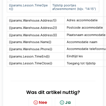
{{params.Lesson.TimeOpe
Tijdstip poortjes
n}}
afzwemmoment (bijv. “14:15”)
Adres accommodatie
{{params.Warehouse.Address1}}
Postcode accommodatie
{{params.Warehouse.Address2}}
Plaatsnaam accommodatie
{{params.Warehouse.Address3}}
{{params.Warehouse.Name}}
Accommodatie naam
Accommodatie telefoonn
{{params.Warehouse.Phone}}
Eindtijd les
{{params.Lesson.TimeEnd}}
{{params.Lesson.TimeClose}}
Toegang tot tijdstip
Was dit artikel nuttig?
Nee
Ja