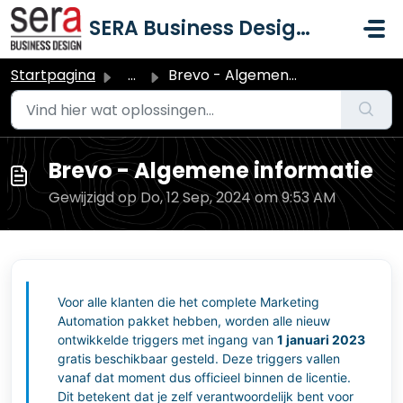
Doorgaan naar hoofdinhoud
SERA Business Design B.V.
Startpagina
...
Brevo - Algemene informatie
Brevo - Algemene informatie
Gewijzigd op Do, 12 Sep, 2024 om 9:53 AM
Voor alle klanten die het complete Marketing
Automation pakket hebben, worden alle nieuw
ontwikkelde triggers met ingang van
1 januari 2023
gratis beschikbaar gesteld. Deze triggers vallen
vanaf dat moment dus officieel binnen de licentie.
Dit betekent dat je zelf verantwoordelijk bent voor