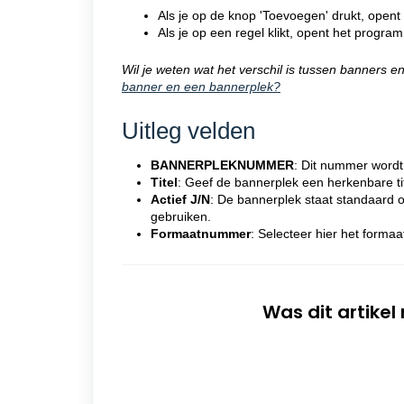
Als je op de knop 'Toevoegen' drukt, ope
Als je op een regel klikt, opent het progr
Wil je weten wat het verschil is tussen banners 
banner en een bannerplek?
Uitleg velden
BANNERPLEKNUMMER
: Dit nummer wordt
Titel
: Geef de bannerplek een herkenbare tit
Actief J/N
: De bannerplek staat standaard op 
gebruiken.
Formaatnummer
: Selecteer hier het form
Was dit artikel