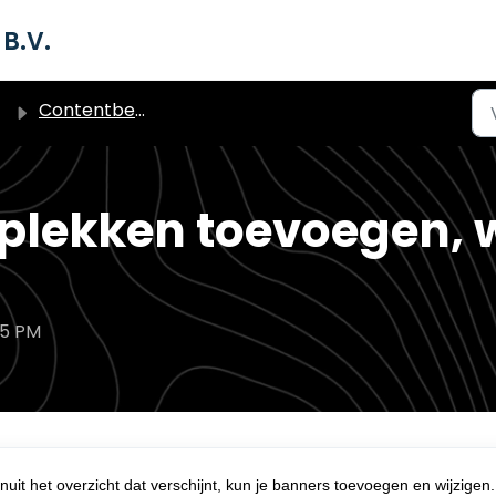
B.V.
Contentbeheer Banners en Bannerplekken
lekken toevoegen, w
05 PM
anuit het overzicht dat verschijnt, kun je banners toevoegen en wijzigen