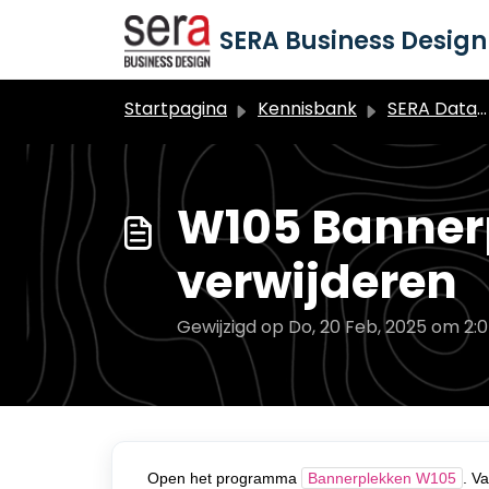
Doorgaan naar hoofdinhoud
SERA Business Design 
Startpagina
Kennisbank
SERA Dataduiker Contentbeheer & MIJN-Omgeving
W105 Bannerp
verwijderen
Gewijzigd op Do, 20 Feb, 2025 om 2:
Open het programma
Bannerplekken W105
. V