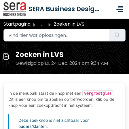
Doorgaan naar hoofdinhoud
SERA Business Design B.V.
Startpagina
...
Zoeken in LVS
Zoeken in LVS
Gewijzigd op Di, 24 Dec, 2024 om 9:34 AM
In de menubalk staat de knop met een
.
vergrootglas
Dit is een knop om te zoeken op trefwoorden. Klik op de
knop voor een zoekopdracht in het systeem.
Deze zoekknop is niet zichtbaar voor
ouders/klanten.