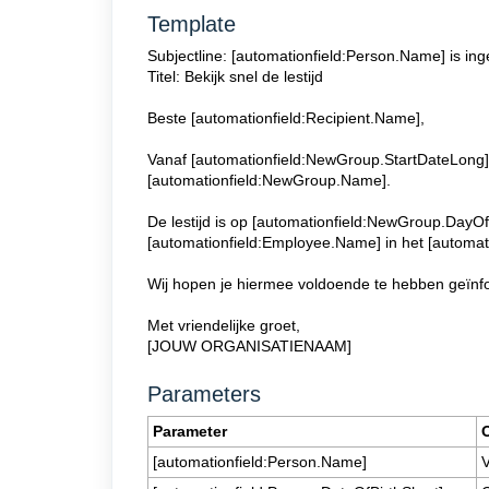
Template
Subjectline: [automationfield:Person.Name] is ing
Titel: Bekijk snel de lestijd
Beste [automationfield:Recipient.Name],
Vanaf [automationfield:NewGroup.StartDateLong] 
[automationfield:NewGroup.Name].
De lestijd is op [automationfield:NewGroup.DayO
[automationfield:Employee.Name] in het [automat
Wij hopen je hiermee voldoende te hebben geïnf
Met vriendelijke groet,
[JOUW ORGANISATIENAAM]
Parameters
Parameter
[automationfield:Person.Name]