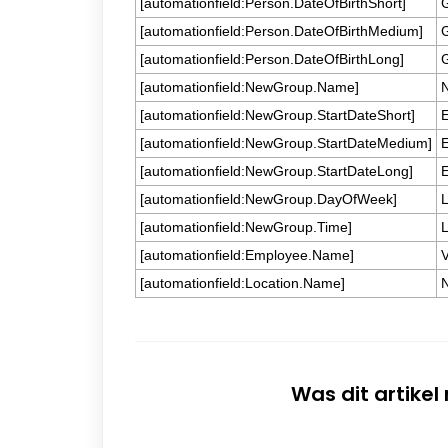
[automationfield:Person.DateOfBirthShort]
G
[automationfield:Person.DateOfBirthMedium]
G
[automationfield:Person.DateOfBirthLong]
G
[automationfield:NewGroup.Name]
[automationfield:NewGroup.StartDateShort]
E
[automationfield:NewGroup.StartDateMedium]
E
[automationfield:NewGroup.StartDateLong]
E
[automationfield:NewGroup.DayOfWeek]
[automationfield:NewGroup.Time]
L
[automationfield:Employee.Name]
V
[automationfield:Location.Name]
Was dit artikel