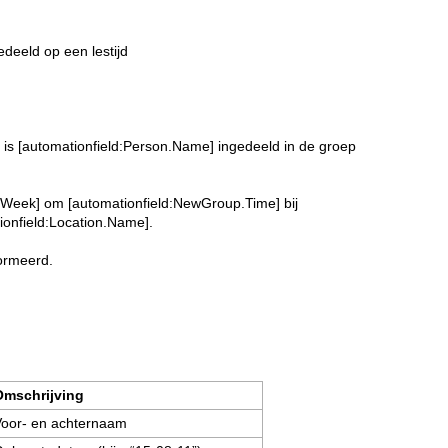
edeeld op een lestijd
is [automationfield:Person.Name] ingedeeld in de groep
fWeek] om [automationfield:NewGroup.Time] bij
ionfield:Location.Name].
ormeerd.
Omschrijving
Voor- en achternaam