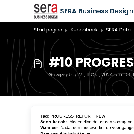
Doorgaan naar hoofdinhoud
SERA Business Design 
Startpagina
Kennisbank
SERA Datawijzer Leerlingvolgsysteem
#10 PROGRE
Gewijzigd op Vr, 11 Okt, 2024 om 1:06
Tag
: PROGRESS_REPORT_NEW
Soort bericht
: Mededeling dat er een voortgangs
Wanneer
: Nadat een medewerker de voortgangs
Naar
wie
: Alle betrokkenen.