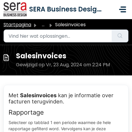
Doorgaan naar hoofdinhoud
SERA Business Design B.V.
Startpagina
...
Salesinvoices
Salesinvoices
Gewijzigd op Vr, 23 Aug, 2024 om 2:24 PM
Met
Salesinvoices
kan je informatie over
facturen terugvinden.
Rapportage
Selecteer op tabblad 1 een periode waarmee de hele
rapportage gefilterd word. Vervolgens kan je deze