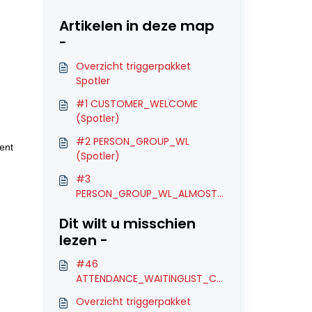
Artikelen in deze map
-
Overzicht triggerpakket
Spotler
#1 CUSTOMER_WELCOME
(Spotler)
#2 PERSON_GROUP_WL
ment
(Spotler)
#3
PERSON_GROUP_WL_ALMOST
(Spotler)
Dit wilt u misschien
lezen -
#46
ATTENDANCE_WAITINGLIST_C
ONFIRMATION (Brevo)
Overzicht triggerpakket