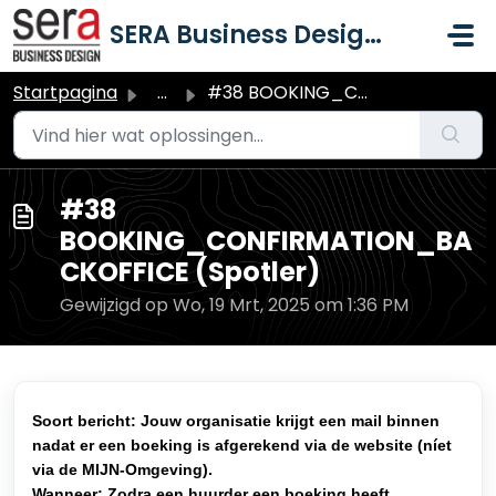
Doorgaan naar hoofdinhoud
SERA Business Design B.V.
Startpagina
...
#38 BOOKING_CONFIRMATION_BACKOFFICE (Spotler)
#38
BOOKING_CONFIRMATION_BA
CKOFFICE (Spotler)
Gewijzigd op Wo, 19 Mrt, 2025 om 1:36 PM
Soort bericht: Jouw organisatie krijgt een mail binnen
nadat er een boeking is afgerekend via de website (níet
via de MIJN-Omgeving).
Wanneer: Zodra een huurder een boeking heeft